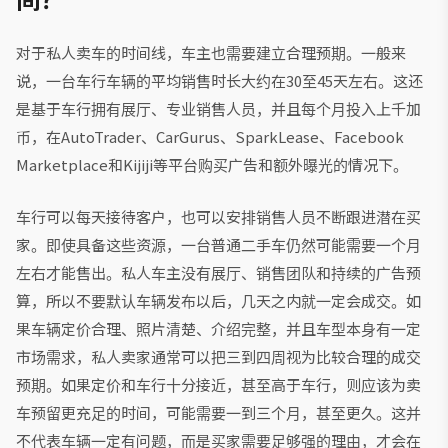
对于私人卖车的时间线，车主也需要建立合理预期。一般来
说，一台车行车辆的平均销售时长大约在30至45天左右。这还
是基于车行拥有展厅、专业销售人员，并且每个月投入上千加
币，在AutoTrader、CarGurus、SparkLease、Facebook
Marketplace和Kijiji等平台购买广告和额外曝光的情况下。
车行可以每天接待客户，也可以安排销售人员不断跟进潜在买
家。即使具备这些资源，一台普通二手车仍然可能需要一个月
左右才能售出。私人车主没有展厅、销售团队和持续的广告预
算，所以不要默认车辆发布以后，几天之内就一定会成交。如
果车辆定价合理、照片清楚、介绍完整，并且车型本身有一定
市场需求，私人卖家通常可以把三到四周视为比较合理的成交
预期。如果定价和车行十分接近，甚至高于车行，则应该为卖
车预留更充足的时间，可能需要一到三个月，甚至更久。这并
不代表车辆一定有问题，而是买家需要足够强的理由，才会在