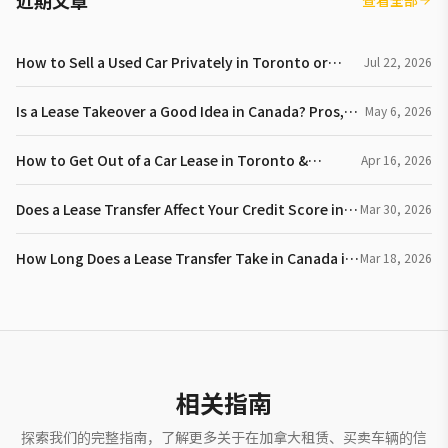
近期文章
查看全部
How to Sell a Used Car Privately in Toronto or
Jul 22, 2026
Vancouver
Is a Lease Takeover a Good Idea in Canada? Pros,
May 6, 2026
Risks & Lease Deal Guide
How to Get Out of a Car Lease in Toronto &
Apr 16, 2026
Vancouver (2026 Guide)
Does a Lease Transfer Affect Your Credit Score in
Mar 30, 2026
Canada? (2026 Guide)
How Long Does a Lease Transfer Take in Canada in
Mar 18, 2026
2026
相关指南
探索我们的完整指南，了解更多关于在加拿大租赁、买卖车辆的信