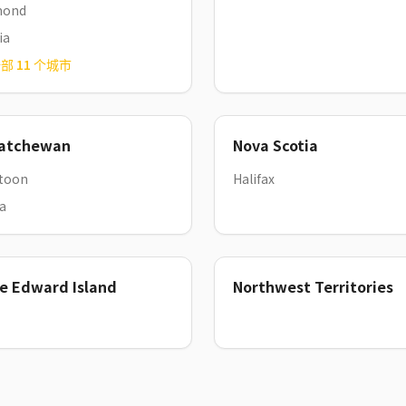
mond
ia
全部
11
个城市
atchewan
Nova Scotia
toon
Halifax
a
ce Edward Island
Northwest Territories