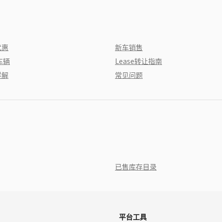
优惠
新车销售
车辆
Lease转让指南
详解
常见问题
已售库存目录
平台工具