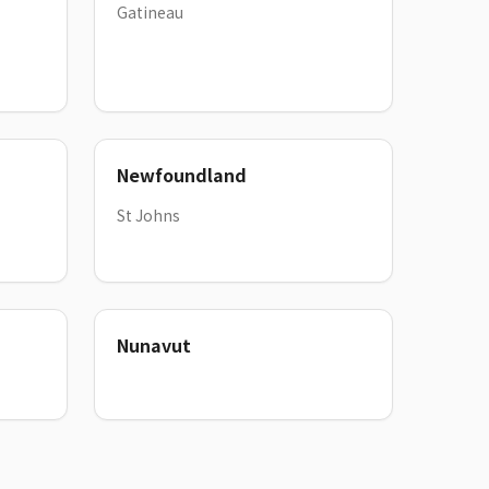
Gatineau
Newfoundland
St Johns
Nunavut