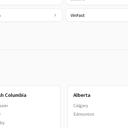
a
VinFast
ish Columbia
Alberta
uver
Calgary
y
Edmonton
by