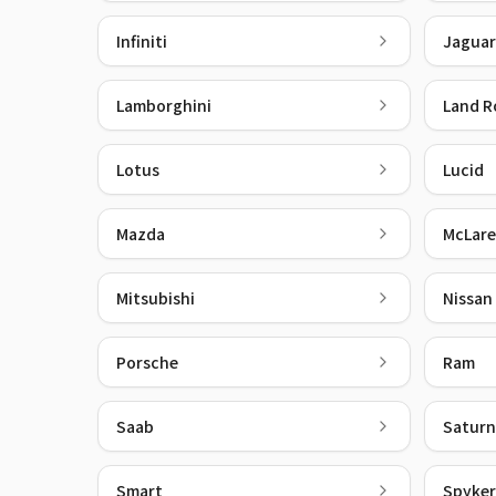
Infiniti
Jaguar
Lamborghini
Land R
Lotus
Lucid
Mazda
McLar
Mitsubishi
Nissan
Porsche
Ram
Saab
Saturn
Smart
Spyker