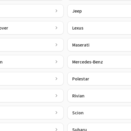
Jeep
over
Lexus
Maserati
en
Mercedes-Benz
Polestar
Rivian
Scion
Subaru