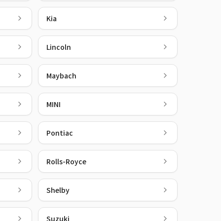
Kia
Lincoln
Maybach
MINI
Pontiac
Rolls-Royce
Shelby
Suzuki